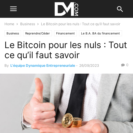
Home
Business
Le Bitcoin pour les nuls : Tout ce qu’il faut savoir
Business
Reprendre/Céder
Financement
Le B.A. BA du financement
Le Bitcoin pour les nuls : Tout
Création
Se former / Se faire accompagner
ce qu’il faut savoir
0
By
L'équipe Dynamique Entrepreneuriale
-
26/09/2023