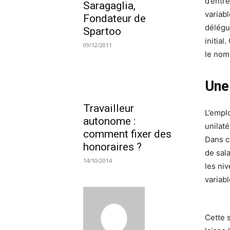
d’entre
Saragaglia,
variab
Fondateur de
délégu
Spartoo
initial
09/12/2011
le nom
Une 
Travailleur
L’empl
autonome :
unilat
comment fixer des
Dans c
honoraires ?
de sal
14/10/2014
les ni
variab
Cette s