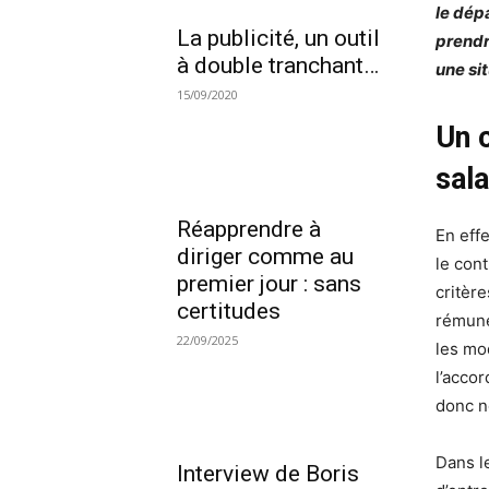
le dép
La publicité, un outil
prendr
à double tranchant…
une si
15/09/2020
Un 
sala
Réapprendre à
En eff
diriger comme au
le cont
premier jour : sans
critère
certitudes
rémuné
22/09/2025
les mod
l’accor
donc n
Dans l
Interview de Boris