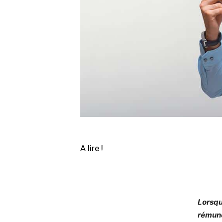
A lire !
Lorsqu
rémuné