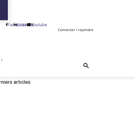
Facebook
Linkedin
Youtube
X
Connecter / rejoindre
 !
TING
GESTION
VENTE
PLUS
MORE
niers articles