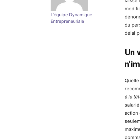
laisse 
modifie
L'équipe Dynamique
dénonc
Entrepreneuriale
du per
délai 
Un 
n’i
Quelle 
recomm
à la tê
salari
action 
seulem
maximu
dommag