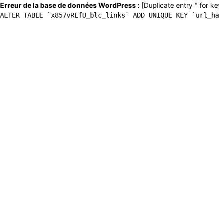
Erreur de la base de données WordPress :
[Duplicate entry '' for ke
ALTER TABLE `x857vRLfU_blc_links` ADD UNIQUE KEY `url_ha