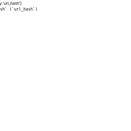
y 'url_hash']
sh` (`url_hash`)