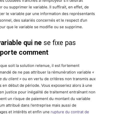
les coudées franches à l’employeur s’il désirait
r ou supprimer le variable. Il suffirait, en effet, de
er le variable par une information des représentants
sonnel, des salariés concernés et le respect d’un
pour que le variable se modifie ou se supprime.
variable qui ne
se fixe pas
mporte comment
que soit la solution retenue, il est fortement
andé de ne pas attribuer la rémunération variable
«
te du client »
ou en vertu de critères non transmis aux
és en début de période. Vous exposeriez alors à une
en justice pour inégalité de traitement entraînant non
ent un risque de paiement du montant du variable
m attribué dans l’entreprise mais aussi de
es et intérêts et enfin une
rupture du contrat de