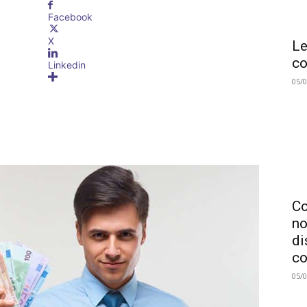
Facebook
X
Le
co
Linkedin
05/
C
no
di
co
05/