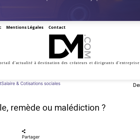
c
Mentions Légales
Contact
ortail d'actualité à destination des créateurs et dirigeants d'entreprise
INESS
CRÉATION
DIGITAL
MANAGEMENT
MARKE
t
Salaire & Cotisations sociales
Der
le, remède ou malédiction ?
Partager