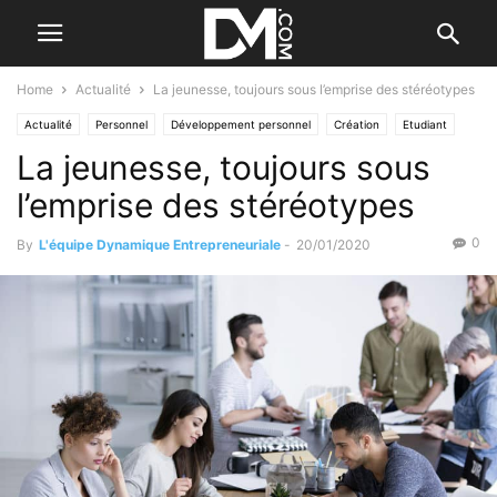
Home
Actualité
La jeunesse, toujours sous l’emprise des stéréotypes
Actualité
Personnel
Développement personnel
Création
Etudiant
La jeunesse, toujours sous
l’emprise des stéréotypes
0
By
L'équipe Dynamique Entrepreneuriale
-
20/01/2020