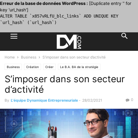
Erreur de la base de données WordPress :
[Duplicate entry '' for
key 'url_hash']
ALTER TABLE `x857vRLfU_blc_links` ADD UNIQUE KEY
`url_hash` (`url_hash`)
Home
Business
S’imposer dans son secteur d’activité
Business
Création
Créer
Le B.A. BA de la stratégie
S’imposer dans son secteur
d’activité
0
By
L'équipe Dynamique Entrepreneuriale
-
28/02/2021