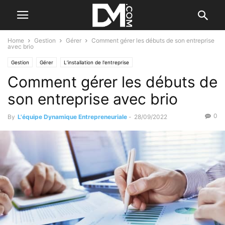
Home
Gestion
Gérer
Comment gérer les débuts de son entreprise
avec brio
Gestion
Gérer
L’installation de l'entreprise
Comment gérer les débuts de
son entreprise avec brio
0
By
L'équipe Dynamique Entrepreneuriale
-
28/09/2022