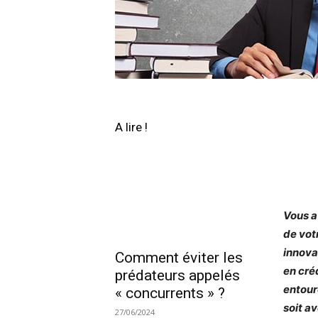
A lire !
Vous a
de vot
innova
Comment éviter les
en créd
prédateurs appelés
entoure
« concurrents » ?
soit av
27/06/2024