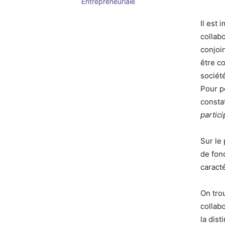
Entrepreneuriale
Il est 
collabo
conjoi
être c
société
Pour po
consta
partic
Sur le 
de fond
caracté
On tro
collabo
la dist