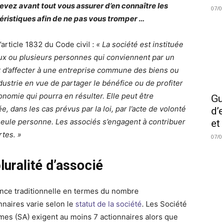
evez avant tout vous assurer d’en connaître les
07/
éristiques afin de ne pas vous tromper …
’article 1832 du Code civil :
« La société est instituée
ux ou plusieurs personnes qui conviennent par un
t d’affecter à une entreprise commune des biens ou
ndustrie en vue de partager le bénéfice ou de profiter
onomie qui pourra en résulter. Elle peut être
Gu
ée, dans les cas prévus par la loi, par l’acte de volonté
d’
seule personne. Les associés s’engagent à contribuer
et
rtes. »
07/
luralité d’associé
ence traditionnelle en termes du nombre
nnaires varie selon le
statut de la société
. Les Société
es (SA) exigent au moins 7 actionnaires alors que