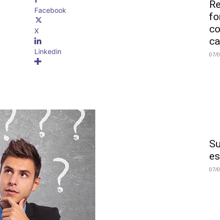
Re
Facebook
fo
co
X
ca
Linkedin
07/
Su
es
07/