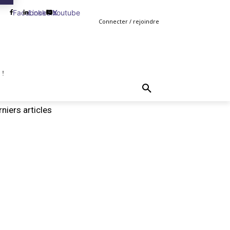
Facebook
Linkedin
Youtube
X
Connecter / rejoindre
 !
TING
GESTION
VENTE
PLUS
MORE
niers articles