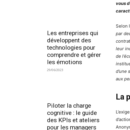
vous d
caract
Selon l
Les entreprises qui
par de
développent des
contra
technologies pour
leur i
comprendre et gérer
de l’éc
les émotions
institu
29/06/2023
d’une 
aux pe
La p
Piloter la charge
L’exig
cognitive : le guide
des KPIs et ateliers
d’actio
pour les managers
Anonym