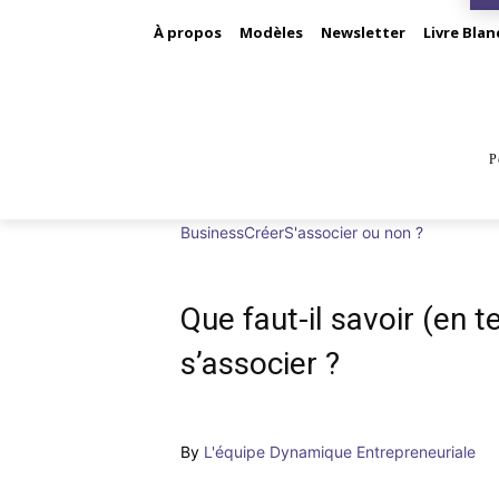
À propos
Modèles
Newsletter
Livre Blan
P
BUS
Business
Créer
S'associer ou non ?
Que faut-il savoir (en 
s’associer ?
By
L'équipe Dynamique Entrepreneuriale