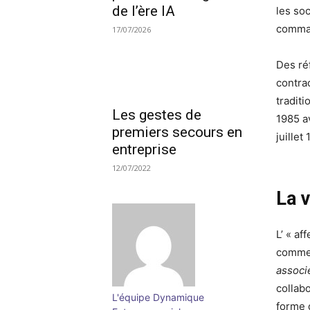
de l’ère IA
les so
comman
17/07/2026
Des ré
contrac
traditi
Les gestes de
1985 av
premiers secours en
juillet
entreprise
12/07/2022
La 
L’ « af
comm
associ
collabo
L'équipe Dynamique
forme 