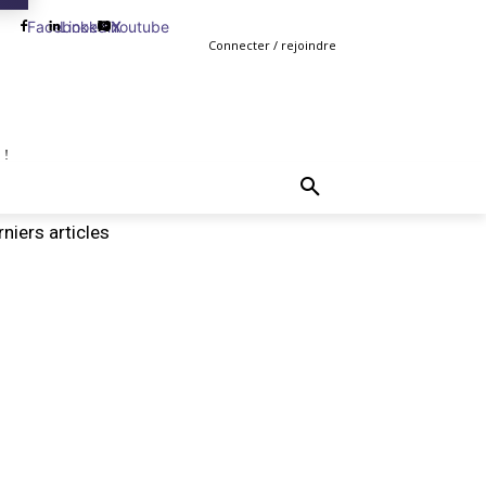
Facebook
Linkedin
Youtube
X
Connecter / rejoindre
 !
TING
GESTION
VENTE
PLUS
MORE
niers articles