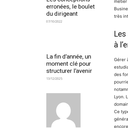
métier
erronées, le boulet
Busine
du dirigeant
très i
07/10/2022
Les
à l’
La fin d’année, un
Gérer à
moment clé pour
estudi
structurer l’avenir
des for
13/12/2025
pourri
notamm
Lyon. 
domain
Ce typ
généra
encore