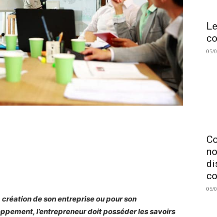
Le
co
05/
C
no
di
co
05/
a création de son entreprise ou pour son
ppement, l’entrepreneur doit posséder les savoirs