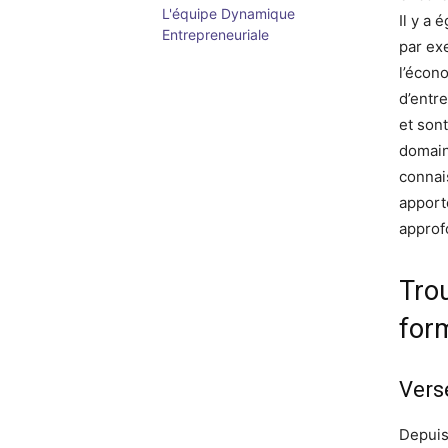
L'équipe Dynamique
Il y a
Entrepreneuriale
par ex
l’écon
d’entre
et son
domain
connai
apport
approf
Tro
for
Vers
Depuis