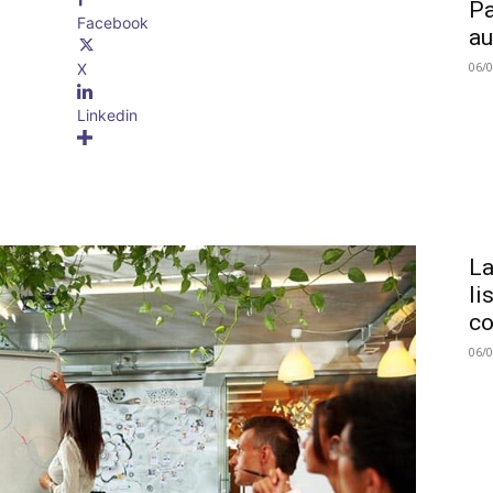
Pa
Facebook
au
06/
X
Linkedin
La
li
co
06/