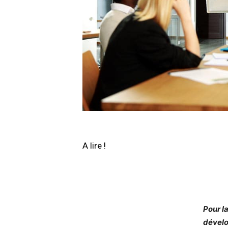
A lire !
Pour l
dévelo