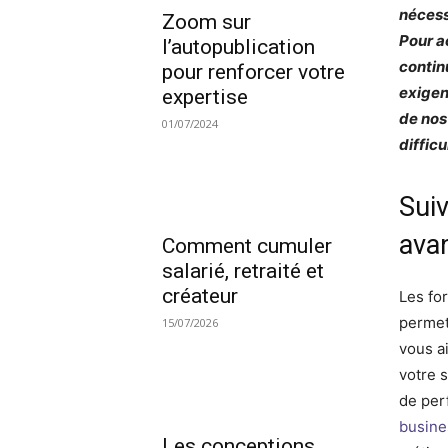
nécess
Zoom sur
Pour a
l’autopublication
contin
pour renforcer votre
exigen
expertise
de nos 
01/07/2024
diffic
Sui
ava
Comment cumuler
salarié, retraité et
créateur
Les fo
permet
15/07/2026
vous a
votre 
de per
busine
Les conceptions