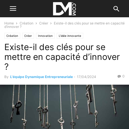
Home
Création
Créer
Existe-il des clés pour se mettre en capacité
d’innover ?
Création
Créer
Innovation
L'idée innovante
Existe-il des clés pour se
mettre en capacité d’innover
?
0
By
L'équipe Dynamique Entrepreneuriale
-
17/04/2024