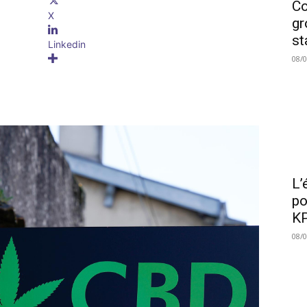
Co
X
gr
st
Linkedin
08/
L’
po
KP
08/