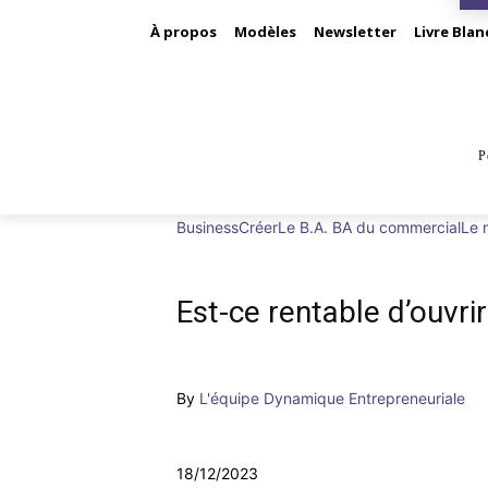
À propos
Modèles
Newsletter
Livre Blan
P
BUS
Business
Créer
Le B.A. BA du commercial
Le 
Est-ce rentable d’ouvr
By
L'équipe Dynamique Entrepreneuriale
18/12/2023