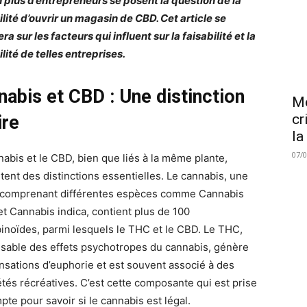
n plus d’entrepreneurs se posent la question de la
ilité d’ouvrir un magasin de CBD. Cet article se
a sur les facteurs qui influent sur la faisabilité et la
lité de telles entreprises.
nabis et CBD : Une distinction
Me
cr
ire
la
07/
nabis et le CBD, bien que liés à la même plante,
tent des distinctions essentielles. Le cannabis, une
 comprenant différentes espèces comme Cannabis
et Cannabis indica, contient plus de 100
inoïdes, parmi lesquels le THC et le CBD. Le THC,
sable des effets psychotropes du cannabis, génère
nsations d’euphorie et est souvent associé à des
étés récréatives. C’est cette composante qui est prise
pte pour savoir si le cannabis est légal.