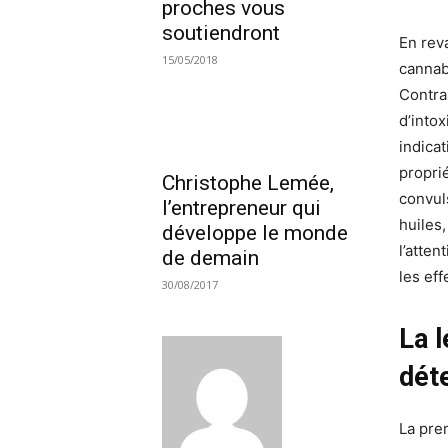
proches vous
soutiendront
En rev
15/05/2018
cannabi
Contra
d’into
indica
proprié
Christophe Lemée,
convul
l’entrepreneur qui
huiles
développe le monde
l’atte
de demain
les ef
30/08/2017
La l
dét
La pre