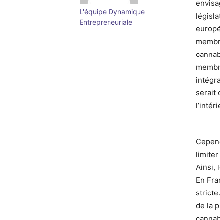
envisa
L'équipe Dynamique
législa
Entrepreneuriale
europé
membre
cannab
membre
intégra
serait 
l’inté
Cepend
limiter
Ainsi, 
En Fran
stricte
de la 
cannabi