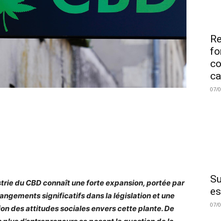
Re
fo
co
ca
07/
Su
strie du CBD connaît une forte expansion, portée par
es
angements significatifs dans la législation et une
07/
ion des attitudes sociales envers cette plante. De