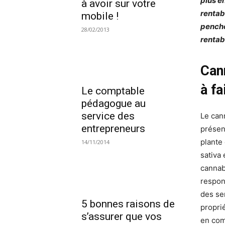
plus e
à avoir sur votre
rentab
mobile !
pencher
28/02/2013
rentabi
Can
à fa
Le comptable
pédagogue au
service des
Le can
entrepreneurs
présen
plante
14/11/2014
sativa 
cannab
respon
des se
5 bonnes raisons de
propri
s’assurer que vos
en com