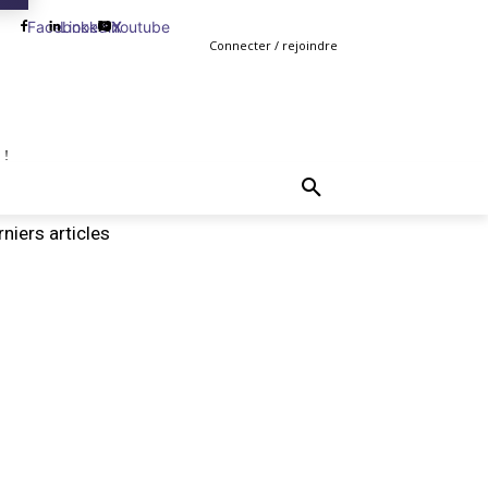
Facebook
Linkedin
Youtube
X
Connecter / rejoindre
 !
TING
GESTION
VENTE
PLUS
MORE
niers articles