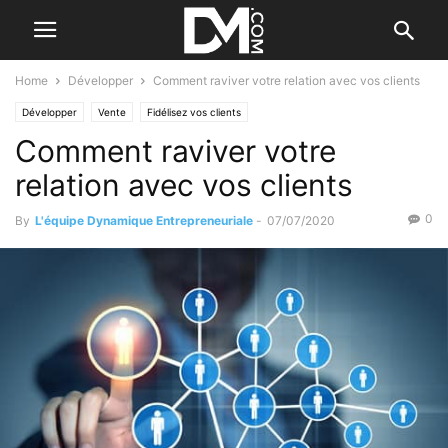
Home
Développer
Comment raviver votre relation avec vos clients
Développer
Vente
Fidélisez vos clients
Comment raviver votre
relation avec vos clients
0
By
L'équipe Dynamique Entrepreneuriale
-
07/07/2020