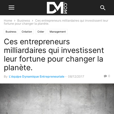
Home
Business
Ces entrepreneurs milliardaires qui investissent leur
fortune pour changer la planète.
Business
Création
Créer
Management
Ces entrepreneurs
Les qualités de l'entrepreneur
milliardaires qui investissent
leur fortune pour changer la
planète.
0
By
L'équipe Dynamique Entrepreneuriale
-
08/12/2017