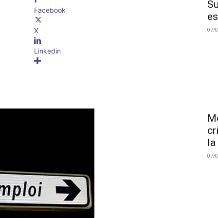
Su
Facebook
es
07/
X
Linkedin
Me
cr
la
07/