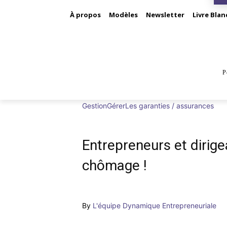
À propos
Modèles
Newsletter
Livre Blan
P
BUS
Gestion
Gérer
Les garanties / assurances
Entrepreneurs et dirige
chômage !
By
L'équipe Dynamique Entrepreneuriale