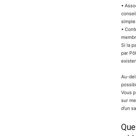
• Asso
consei
simple
• Cont
membre
Si la 
par Pô
existe
Au-del
possib
Vous p
sur me
d’un sa
Que 