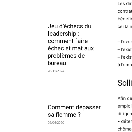
Les dir
contrat
bénéfi
Jeu d’échecs du
certai
leadership :
comment faire
– l’ex
échec et mat aux
– l’ex
problèmes de
– l’exi
bureau
à l’emp
28/11/2024
Soll
Afin d
emploi 
Comment dépasser
dirigea
sa flemme ?
• déte
09/06/2020
chômag