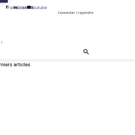
Facebook
Linkedin
Youtube
X
Connecter / rejoindre
 !
TING
GESTION
VENTE
PLUS
MORE
niers articles