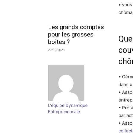
• vous
chômag
Les grands comptes
pour les grosses
Quel
boîtes ?
cou
27/10/2023
ch
• Géra
dans 
• Asso
entrep
L'équipe Dynamique
• Prés
Entrepreneuriale
par ac
• Asso
collect