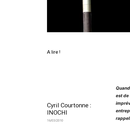
A lire !
Quand 
est de
imprév
Cyril Courtonne :
entrep
INOCHI
rappel
16/03/2010