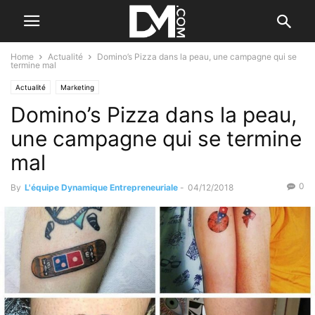
Home
Actualité
Domino’s Pizza dans la peau, une campagne qui se
termine mal
Actualité
Marketing
Domino’s Pizza dans la peau,
une campagne qui se termine
mal
0
By
L'équipe Dynamique Entrepreneuriale
-
04/12/2018