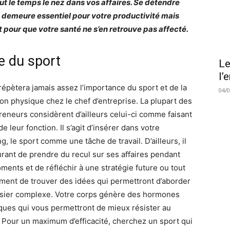
out le temps le nez dans vos affaires. Se détendre
it demeure essentiel pour votre productivité mais
t pour que votre santé ne s’en retrouve pas affecté.
e du sport
Le
l’
répètera jamais assez l’importance du sport et de la
04/
ion physique chez le chef d’entreprise. La plupart des
reneurs considèrent d’ailleurs celui-ci comme faisant
de leur fonction. Il s’agit d’insérer dans votre
g, le sport comme une tâche de travail. D’ailleurs, il
urant de prendre du recul sur ses affaires pendant
ments et de réfléchir à une stratégie future ou tout
ment de trouver des idées qui permettront d’aborder
sier complexe. Votre corps génère des hormones
ques qui vous permettront de mieux résister au
. Pour un maximum d’efficacité, cherchez un sport qui