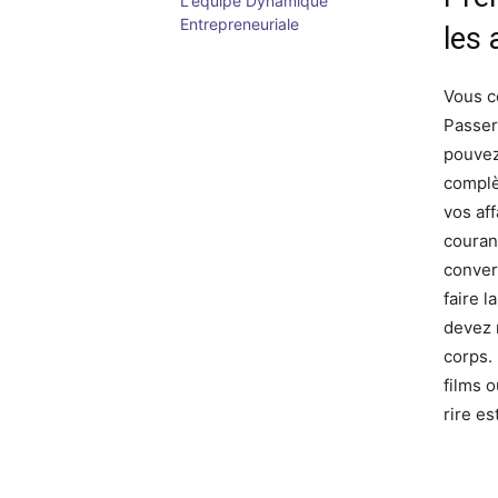
L'équipe Dynamique
Entrepreneuriale
les
Vous c
Passer
pouvez
complè
vos af
couran
conver
faire 
devez r
corps.
films 
rire es