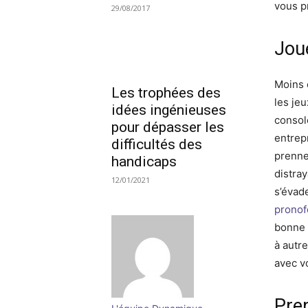
vous pr
29/08/2017
Jou
Moins 
Les trophées des
les je
idées ingénieuses
consol
pour dépasser les
entrepr
difficultés des
prenne
handicaps
distra
12/01/2021
s’évad
pronof
bonne 
à autr
avec v
Pre