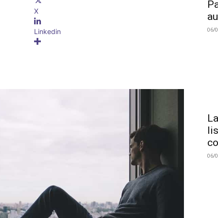
Pa
X
au
06/
Linkedin
La
li
co
06/