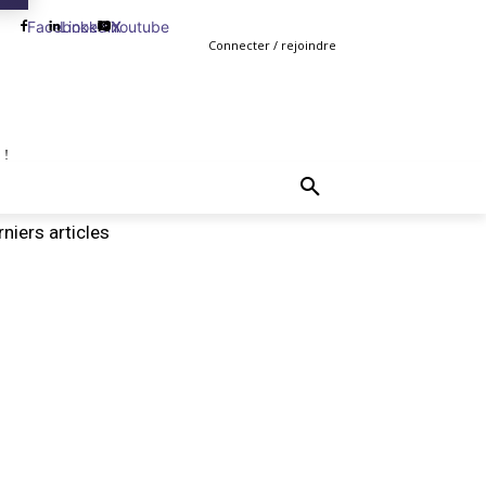
Facebook
Linkedin
Youtube
X
Connecter / rejoindre
 !
TING
GESTION
VENTE
PLUS
MORE
niers articles