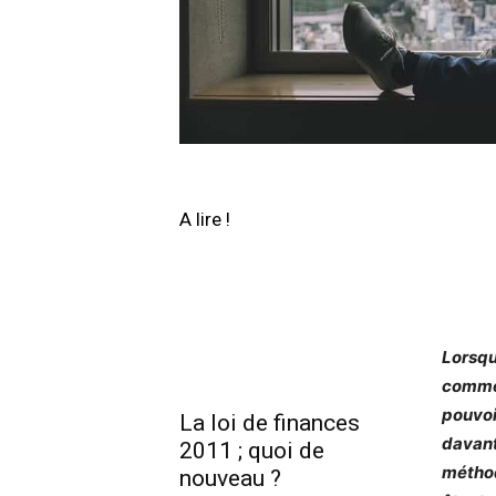
A lire !
Lorsqu
comme 
pouvoir
La loi de finances
davant
2011 ; quoi de
méthod
nouveau ?