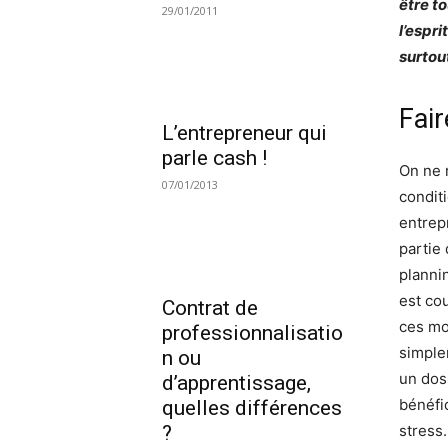
être t
29/01/2011
l’espr
surtou
Fair
L’entrepreneur qui
parle cash !
On ne 
07/01/2013
condit
entrep
partie 
plannin
est co
Contrat de
ces mo
professionnalisatio
simple
n ou
un dos
d’apprentissage,
bénéfi
quelles différences
?
stress