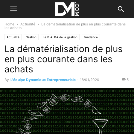
Home
Actualité
La dématérialisation de plus en plus courante dans
les achats
Actualité
Gestion
Le B.A. BA de la gestion
Tendance
La dématérialisation de plus
Par les nouvelles tendances
en plus courante dans les
achats
0
By
L'équipe Dynamique Entrepreneuriale
-
18/01/2020