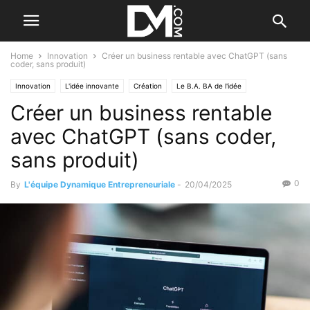
Home
Innovation
Créer un business rentable avec ChatGPT (sans
coder, sans produit)
Innovation
L'idée innovante
Création
Le B.A. BA de l'idée
Créer un business rentable
Se former à la création
Trouver votre idée
avec ChatGPT (sans coder,
sans produit)
0
By
L'équipe Dynamique Entrepreneuriale
-
20/04/2025