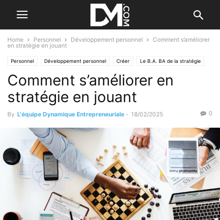
Home
Personnel
Développement personnel
Comment s’améliorer
en stratégie en jouant
Personnel
Développement personnel
Créer
Le B.A. BA de la stratégie
Comment s’améliorer en
Les stratégies originales
stratégie en jouant
0
By
L'équipe Dynamique Entrepreneuriale
-
18/02/2025