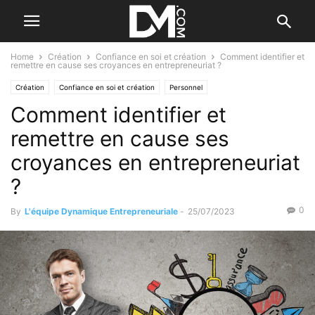
Home
Création
Confiance en soi et création
Comment identifier et
remettre en cause ses croyances en entrepreneuriat ?
Création
Confiance en soi et création
Personnel
Comment identifier et
Développement personnel
Gestion
Gérer
remettre en cause ses
croyances en entrepreneuriat
?
0
By
L'équipe Dynamique Entrepreneuriale
-
25/07/2023