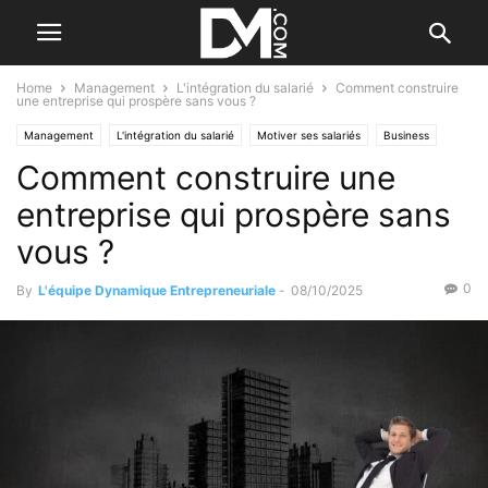
Home
Management
L'intégration du salarié
Comment construire
une entreprise qui prospère sans vous ?
Management
L'intégration du salarié
Motiver ses salariés
Business
Comment construire une
Valorisation d'entreprise
entreprise qui prospère sans
vous ?
0
By
L'équipe Dynamique Entrepreneuriale
-
08/10/2025