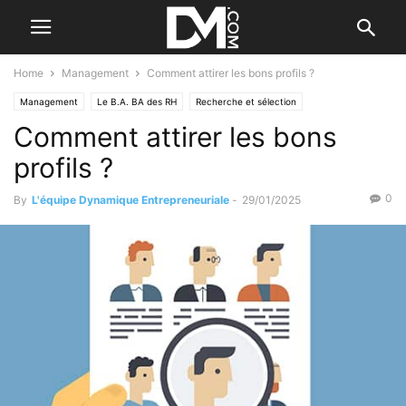
Home
Management
Comment attirer les bons profils ?
Management
Le B.A. BA des RH
Recherche et sélection
Comment attirer les bons
profils ?
0
By
L'équipe Dynamique Entrepreneuriale
-
29/01/2025