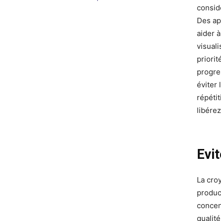
consid
Des ap
aider 
visual
priorit
progre
éviter
répéti
libérez
Evit
La cro
produc
concen
qualité