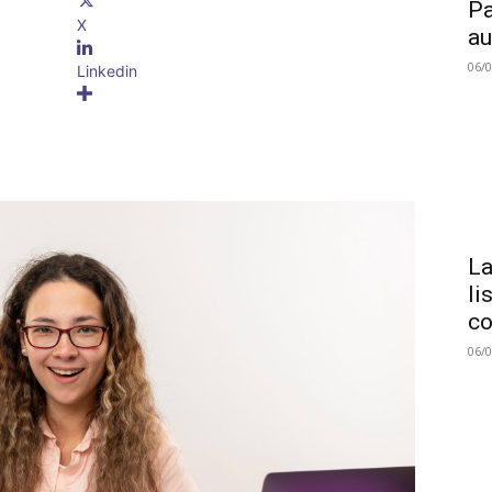
Pa
X
au
06/
Linkedin
La
li
co
06/