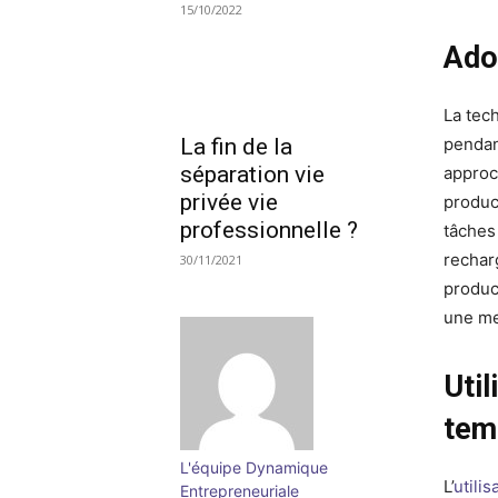
15/10/2022
Ado
La tec
La fin de la
pendan
séparation vie
approc
privée vie
produc
professionnelle ?
tâches
rechar
30/11/2021
product
une me
Util
te
L'équipe Dynamique
L’
utili
Entrepreneuriale