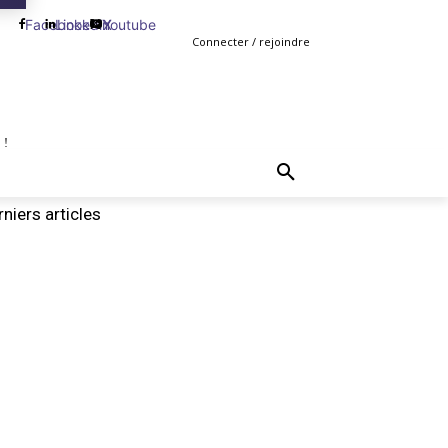
Facebook
Linkedin
Youtube
X
Connecter / rejoindre
 !
TING
GESTION
VENTE
PLUS
MORE
niers articles