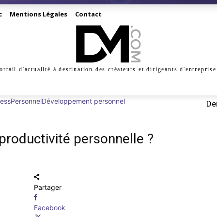
c
Mentions Légales
Contact
ortail d'actualité à destination des créateurs et dirigeants d'entreprise
INESS
CRÉATION
DIGITAL
MANAGEMENT
MARKE
ress
Personnel
Développement personnel
Der
roductivité personnelle ?
Partager
Facebook