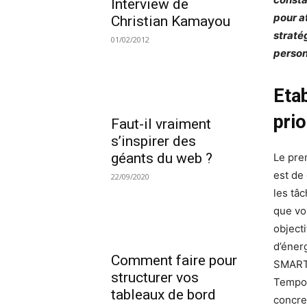
Interview de
pour a
Christian Kamayou
straté
01/02/2012
person
Etab
prio
Faut-il vraiment
s’inspirer des
géants du web ?
Le pre
est de 
22/09/2020
les tâ
que vo
objecti
d’éner
Comment faire pour
SMART 
structurer vos
Tempor
tableaux de bord
concre