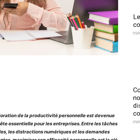
Le
co
05/
C
no
di
co
ioration de la productivité personnelle est devenue
05/
ête essentielle pour les entreprises. Entre les tâches
les, les distractions numériques et les demandes
ntes, maximiser son efficacité personnelle est la clé