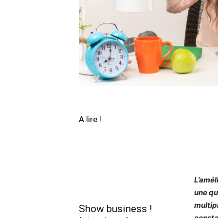
A lire !
L’amél
une qu
multip
Show business !
consta