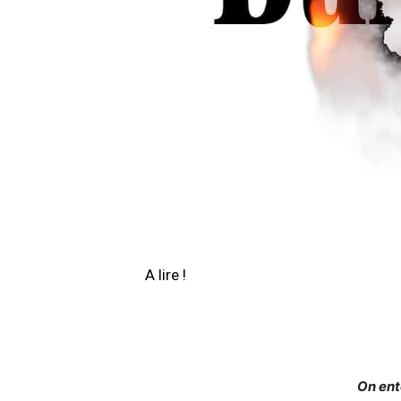
A lire !
On ent