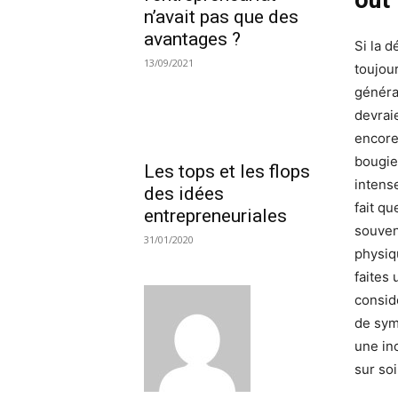
n’avait pas que des
avantages ?
Si la d
13/09/2021
toujour
généra
devrai
encore 
bougie
Les tops et les flops
intense
des idées
fait q
entrepreneuriales
souven
31/01/2020
physiq
faites
consid
de sym
une in
sur so