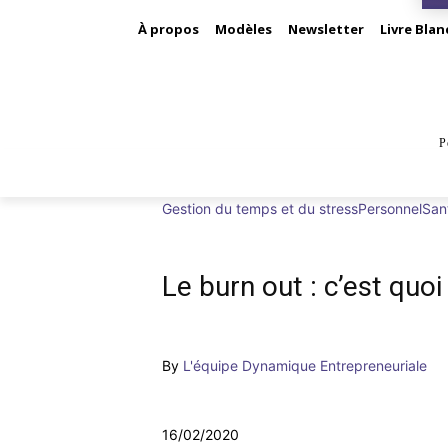
À propos
Modèles
Newsletter
Livre Blan
P
BUS
Gestion du temps et du stress
Personnel
San
Le burn out : c’est quo
By
L'équipe Dynamique Entrepreneuriale
16/02/2020