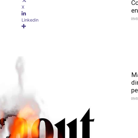
Co
X
en
09/
Linkedin
Ma
di
pe
09/