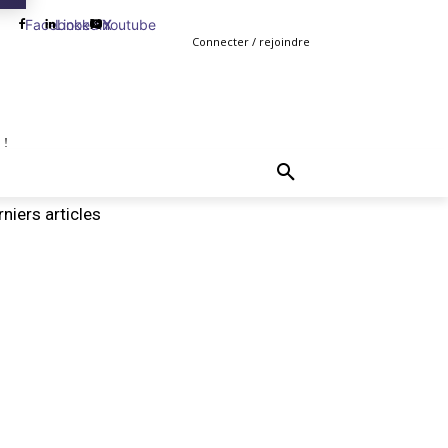
Facebook
Linkedin
Youtube
X
Connecter / rejoindre
 !
TING
GESTION
VENTE
PLUS
MORE
niers articles