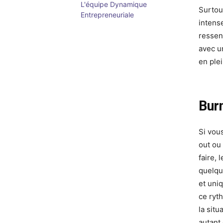
L'équipe Dynamique
Surtou
Entrepreneuriale
intens
ressent
avec u
en plei
Burn
Si vou
out ou
faire,
quelqu
et uniq
ce ryt
la sit
autant 