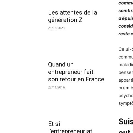
comme 
sombre
Les attentes de la
d’épui
génération Z
consid
28/03/2023
reste 
Celui-
commun
Quand un
maladi
entrepreneur fait
pensen
son retour en France
apparti
premiè
22/11/2016
psycho
sympt
Suis
Et si
l’entrepreneuriat
out