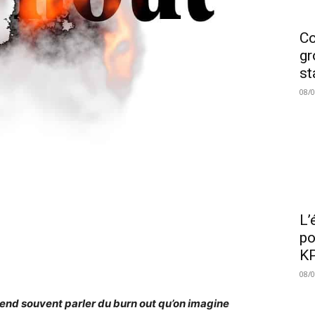
Co
gr
st
08/
L’
po
KP
08/
end souvent parler du burn out qu’on imagine