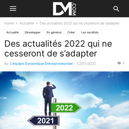
Home
Actualité
Des actualités 2022 qui ne cesseront de s’adapter
Actualité
Développer
En général
Créer
Les sociétés
Des actualités 2022 qui ne
cesseront de s’adapter
0
By
L'équipe Dynamique Entrepreneuriale
-
02/01/2022