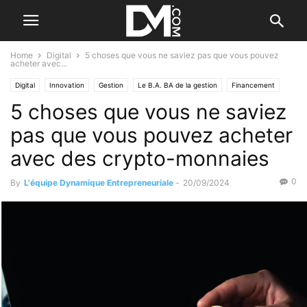
Home
Digital
5 choses que vous ne saviez pas que vous pouvez
acheter avec...
Digital
Innovation
Gestion
Le B.A. BA de la gestion
Financement
5 choses que vous ne saviez
Le B.A. BA du financement
pas que vous pouvez acheter
avec des crypto-monnaies
0
By
L'équipe Dynamique Entrepreneuriale
-
20/09/2024