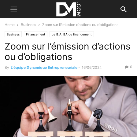
Home
Business
Zoom sur l’émission d’actions ou d’obligations
Business
Financement
Le B.A. BA du financement
Zoom sur l’émission d’actions
Les plateformes de financement
Créer
Planifier ses actions
ou d’obligations
0
By
L'équipe Dynamique Entrepreneuriale
-
16/06/2024