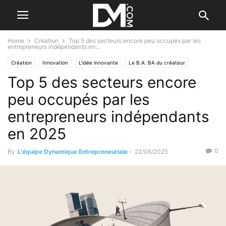
Home
Création
Top 5 des secteurs encore peu occupés par les
entrepreneurs indépendants en...
Création
Innovation
L'idée innovante
Le B.A. BA du créateur
Top 5 des secteurs encore
Se former à la création
Trouver votre idée
peu occupés par les
entrepreneurs indépendants
en 2025
0
By
L'équipe Dynamique Entrepreneuriale
-
22/06/2025