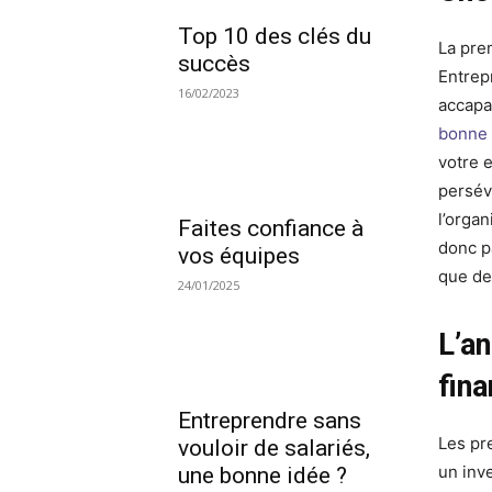
Top 10 des clés du
La pre
succès
Entrep
16/02/2023
accapa
bonne 
votre 
persév
l’orga
Faites confiance à
donc pa
vos équipes
que de
24/01/2025
L’an
fina
Entreprendre sans
Les pr
vouloir de salariés,
un inv
une bonne idée ?