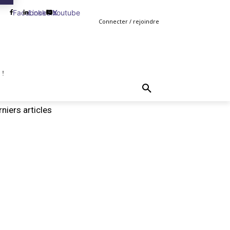
Facebook
Linkedin
Youtube
X
Connecter / rejoindre
 !
TING
GESTION
VENTE
PLUS
MORE
niers articles