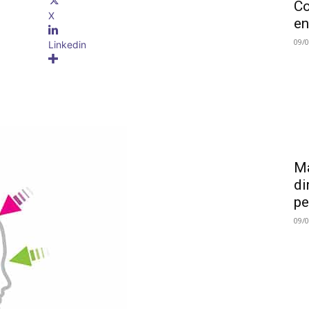
Co
X
en
09/
Linkedin
Ma
di
pe
09/