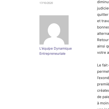
diminu
17/10/2020
judici
quitte
et trav
bonnes
altern
Retour
ainsi 
L'équipe Dynamique
votre 
Entrepreneuriale
Le fai
permet
l’exon
premiè
créate
de pai
à moin