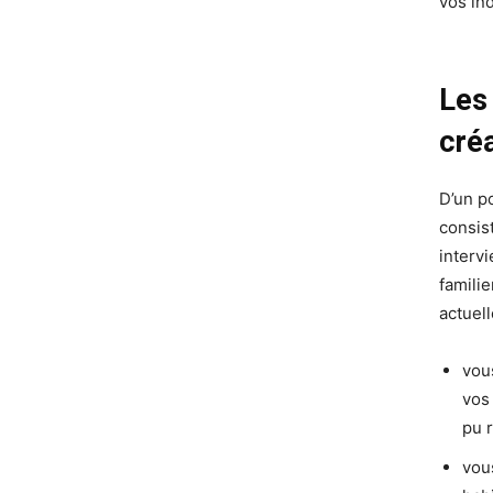
vos in
Les
cré
D’un p
consist
interv
familie
actuel
vou
vos
pu 
vou