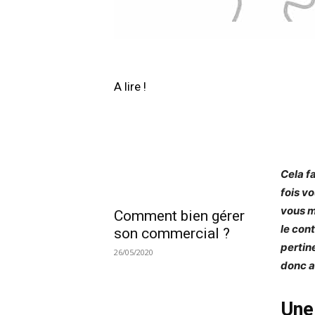
A lire !
Cela f
fois v
vous m
Comment bien gérer
le cont
son commercial ?
pertin
26/05/2020
donc a
Une