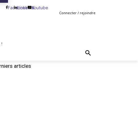
Facebook
Linkedin
Youtube
X
Connecter / rejoindre
 !
TING
GESTION
VENTE
PLUS
MORE
niers articles