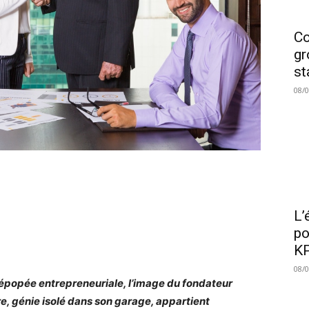
Co
gr
st
08/
L’
po
KP
08/
’épopée entrepreneuriale, l’image du fondateur
ire, génie isolé dans son garage, appartient