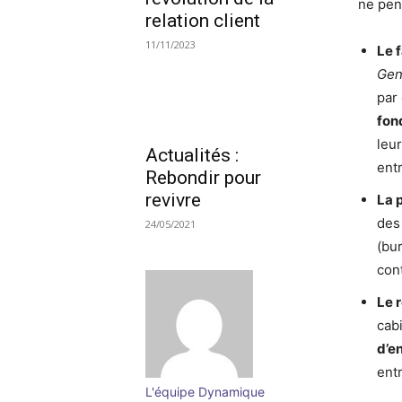
ne pen
relation client
11/11/2023
Le f
Ge
par
fon
leur
Actualités :
ent
Rebondir pour
revivre
La 
des
24/05/2021
(bu
con
Le r
cab
d’en
ent
L'équipe Dynamique