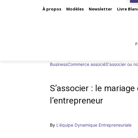
À propos
Modèles
Newsletter
Livre Blan
P
BUS
Business
Commerce associé
S'associer ou n
S’associer : le mariage 
l’entrepreneur
By
L'équipe Dynamique Entrepreneuriale