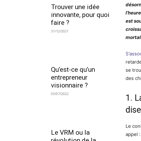
désorm
Trouver une idée
l’heure
innovante, pour quoi
est so
faire ?
croiss
31/12/2021
mortal
S’assoc
retard
Qu’est-ce qu’un
se tro
entrepreneur
des ch
visionnaire ?
03/07/2022
1. 
dise
Le con
Le VRM ou la
appel 
révolution de la