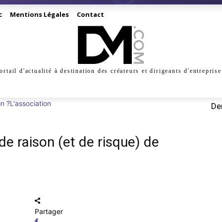
c
Mentions Légales
Contact
ortail d'actualité à destination des créateurs et dirigeants d'entreprise
INESS
CRÉATION
DIGITAL
MANAGEMENT
MARKE
on ?
L'association
Der
de raison (et de risque) de
Partager