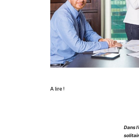
A lire !
Dans l
solita