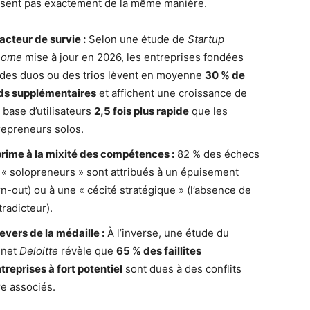
sent pas exactement de la même manière.
acteur de survie :
Selon une étude de
Startup
nome
mise à jour en 2026, les entreprises fondées
 des duos ou des trios lèvent en moyenne
30 % de
ds supplémentaires
et affichent une croissance de
 base d’utilisateurs
2,5 fois plus rapide
que les
repreneurs solos.
prime à la mixité des compétences :
82 % des échecs
 « solopreneurs » sont attribués à un épuisement
rn-out) ou à une « cécité stratégique » (l’absence de
tradicteur).
evers de la médaille :
À l’inverse, une étude du
inet
Deloitte
révèle que
65 % des faillites
treprises à fort potentiel
sont dues à des conflits
re associés.