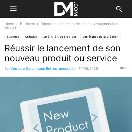
Home
Business
Réussir le lancement de son nouveau produit ou
service
Business
Création
Le B.A. BA du créateur
Les étapes de la création
Réussir le lancement de son
Se former à la création
nouveau produit ou service
0
By
L'équipe Dynamique Entrepreneuriale
-
17/06/2026