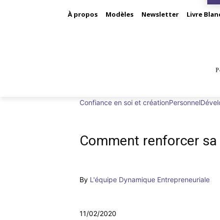
À propos
Modèles
Newsletter
Livre Blan
P
BUS
Confiance en soi et création
Personnel
Dével
Comment renforcer sa c
By
L'équipe Dynamique Entrepreneuriale
11/02/2020