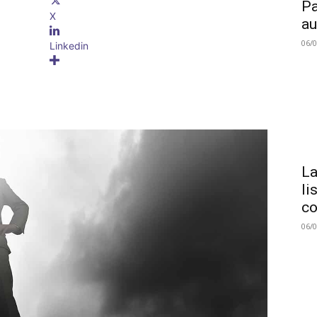
Pa
X
au
06/
Linkedin
La
li
co
06/