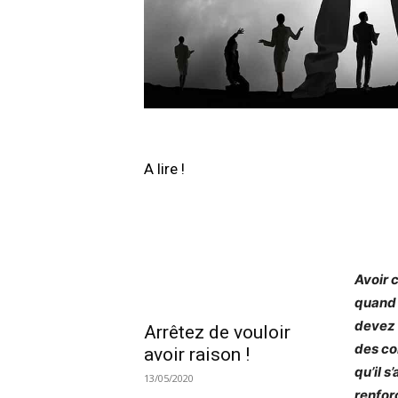
A lire !
Avoir 
quand 
devez 
Arrêtez de vouloir
des con
avoir raison !
qu’il s
13/05/2020
renfor