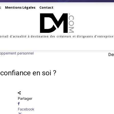
c
Mentions Légales
Contact
ortail d'actualité à destination des créateurs et dirigeants d'entreprise
INESS
CRÉATION
DIGITAL
MANAGEMENT
MARKE
oppement personnel
Der
onfiance en soi ?
Partager
Facebook