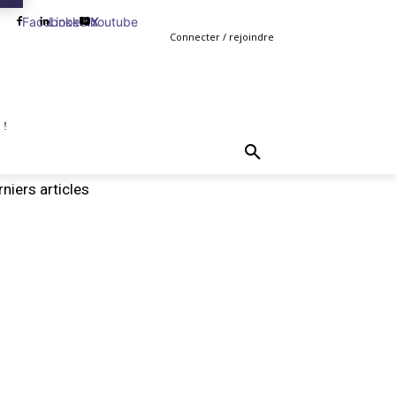
Facebook
Linkedin
Youtube
X
Connecter / rejoindre
 !
TING
GESTION
VENTE
PLUS
MORE
niers articles