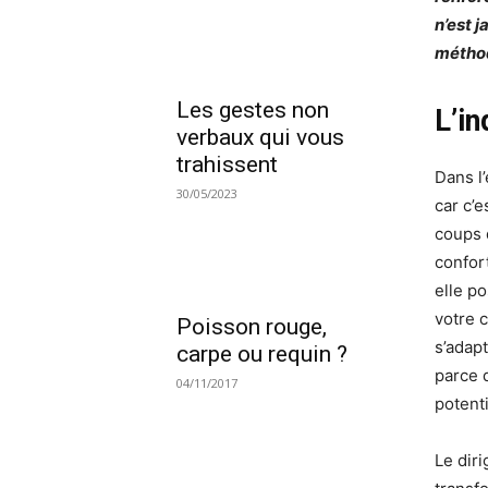
n’est 
méthod
Les gestes non
L’i
verbaux qui vous
trahissent
Dans l’
30/05/2023
car c’e
coups 
confor
elle p
votre 
Poisson rouge,
s’adapt
carpe ou requin ?
parce 
04/11/2017
potent
Le dir