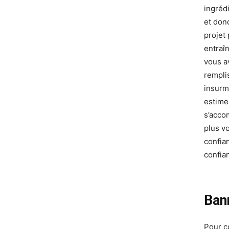
ingréd
et donc
projet
entraî
vous a
rempli
insurm
estime
s’accom
plus vo
confia
confia
Ban
Pour c