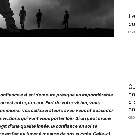
Le
co
05/
C
no
confiance est soi demeure presque un impondérable
di
on est entrepreneur. Fort de votre vision, vous
co
emmener vos collaborateurs avec vous et posséder
05/
victions qui vont vous porter loin. Si on peut croire
’agit d’une qualité innée, la confiance en soi se
ce en fait au fur et à mesure de nos succès. Celle-ci