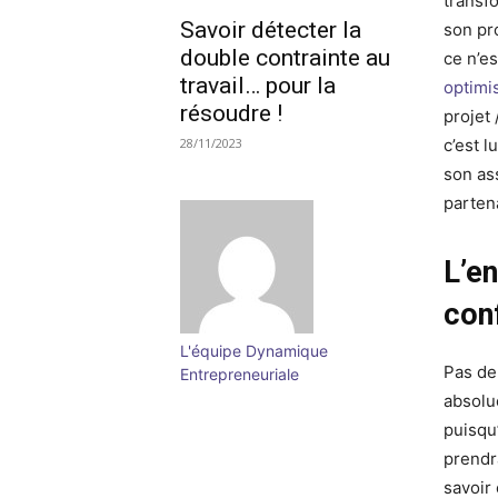
transf
Savoir détecter la
son pr
double contrainte au
ce n’e
travail… pour la
optim
résoudre !
projet 
28/11/2023
c’est l
son as
partena
L’en
con
L'équipe Dynamique
Pas de
Entrepreneuriale
absolu
puisqu
prendr
savoir