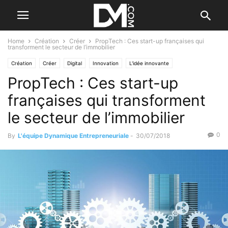
Home
Création
Créer
PropTech : Ces start-up françaises qui
transforment le secteur de l’immobilier
Création
Créer
Digital
Innovation
L'idée innovante
PropTech : Ces start-up
françaises qui transforment
le secteur de l’immobilier
0
By
L'équipe Dynamique Entrepreneuriale
-
30/07/2018