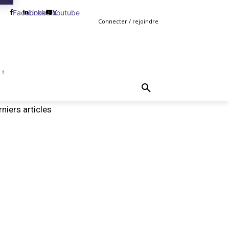
Facebook
Linkedin
Youtube
X
Connecter / rejoindre
 !
TING
GESTION
VENTE
PLUS
MORE
niers articles