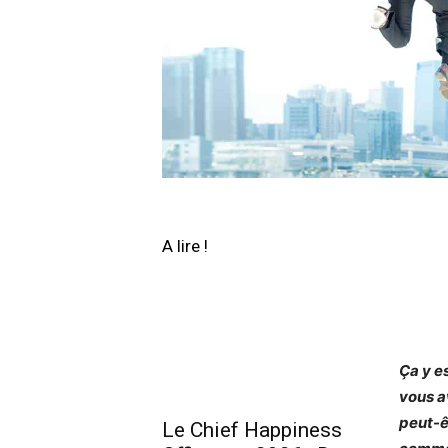
A lire !
Ça y e
vous a
peut-ê
Le Chief Happiness