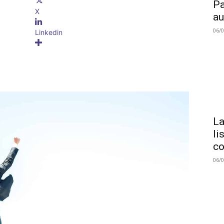
Pa
X
au
06/
Linkedin
La
li
co
06/