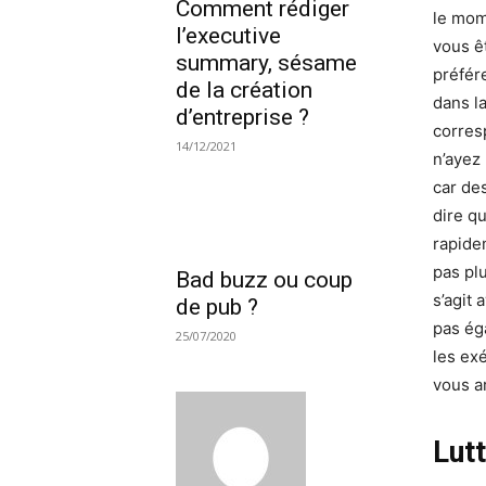
Comment rédiger
le mom
l’executive
vous ê
summary, sésame
préfér
de la création
dans l
d’entreprise ?
corres
14/12/2021
n’ayez
car de
dire q
rapide
pas plu
Bad buzz ou coup
s’agit 
de pub ?
pas ég
25/07/2020
les exé
vous ar
Lutt