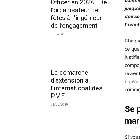
commen
Officer en 2026 : De
jusqu’
l’organisateur de
s’en se
fêtes à l’ingénieur
l’avant
de l’engagement
02/04/2026
Chaque
ce que 
justifi
compor
La démarche
revien
d’extension à
nouvel
l’international des
commen
PME
01/05/2010
Se 
mar
Si vou