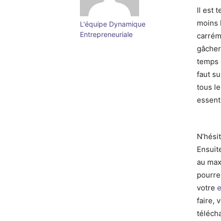
Il est 
moins 
L'équipe Dynamique
Entrepreneuriale
carréme
gâcher
temps 
faut s
tous l
essenti
N’hési
Ensuite
au max
pourrez
votre
faire,
téléch