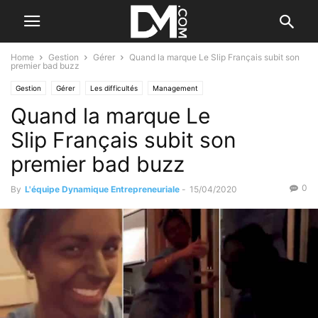
Home
Gestion
Gérer
Quand la marque Le Slip Français subit son
premier bad buzz
Gestion
Gérer
Les difficultés
Management
Quand la marque Le
Slip Français subit son
premier bad buzz
0
By
L'équipe Dynamique Entrepreneuriale
-
15/04/2020