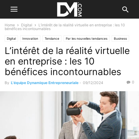
Home
Digital
L’intérêt de la réalité virtuelle en entreprise : les 10
bénéfices incontournables
Digital
Innovation
Tendance
Par les nouvelles tendances
Business
L’intérêt de la réalité virtuelle
Valorisation d'entreprise
en entreprise : les 10
bénéfices incontournables
0
By
L'équipe Dynamique Entrepreneuriale
-
09/12/2024