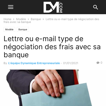
Home
Modèle
Banque
Lettre ou e-mail type de négociation des
frais avec sa banque
Modèle
Banque
Lettre ou e-mail type de
négociation des frais avec sa
banque
0
By
L'équipe Dynamique Entrepreneuriale
-
01/01/2021