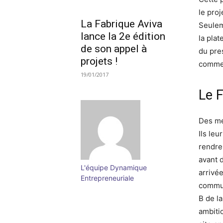
le proj
La Fabrique Aviva
Seulem
lance la 2e édition
la plat
de son appel à
du pre
projets !
commen
19/01/2017
Le 
Des me
Ils leu
rendre
avant 
L'équipe Dynamique
arrivé
Entrepreneuriale
commun
B de l
ambiti