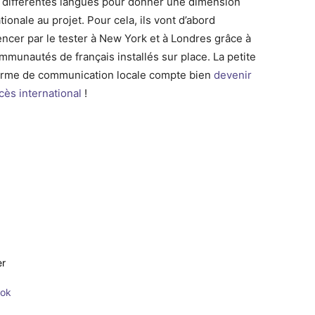
n différentes langues pour donner une dimension
tionale au projet. Pour cela, ils vont d’abord
cer par le tester à New York et à Londres grâce à
mmunautés de français installés sur place. La petite
orme de communication locale compte bien
devenir
cès international
!
er
ook