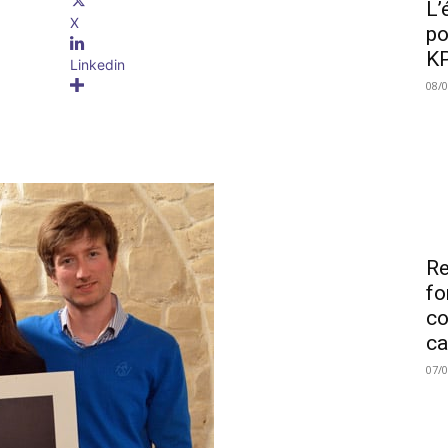
L’
X
po
KP
Linkedin
08/
Re
fo
co
ca
07/