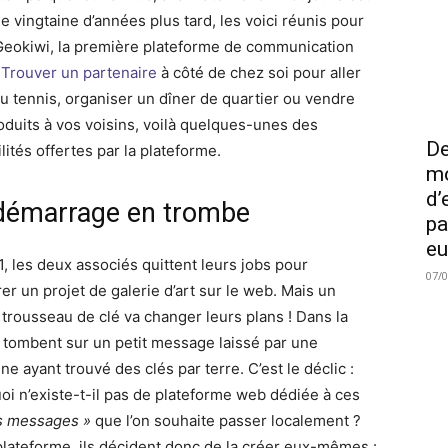
ne vingtaine d’années plus tard, les voici réunis pour
Geokiwi, la première plateforme de communication
.
Trouver un partenaire
à côté de chez soi pour aller
au tennis, organiser un dîner de quartier ou vendre
oduits à vos voisins, voilà quelques-unes des
De
lités offertes par la plateforme.
mo
d’
démarrage en trombe
pa
eu
1, les deux associés quittent leurs jobs pour
07/
er un projet de galerie d’art sur le web. Mais un
 trousseau de clé va changer leurs plans ! Dans la
ls tombent sur un petit message laissé par une
e ayant trouvé des clés par terre. C’est le déclic :
oi n’existe-t-il pas de plateforme web dédiée à ces
ts messages »
que l’on souhaite passer localement ?
plateforme, ils décident donc de la créer eux-mêmes :