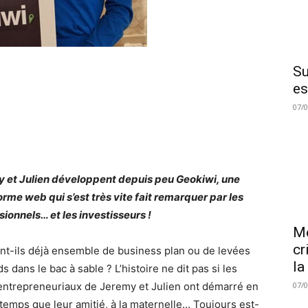
Su
es
07/
 et Julien développent depuis peu Geokiwi, une
orme web qui s’est très vite fait remarquer par les
sionnels… et les investisseurs !
Me
cr
ent-ils déjà ensemble de business plan ou de levées
la
s dans le bac à sable ? L’histoire ne dit pas si les
entrepreneuriaux de Jeremy et Julien ont démarré en
07/
emps que leur amitié, à la maternelle… Toujours est-