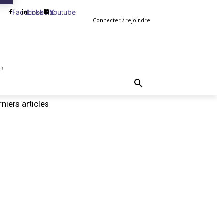
Facebook
Linkedin
Youtube
X
Connecter / rejoindre
 !
TING
GESTION
VENTE
PLUS
MORE
niers articles