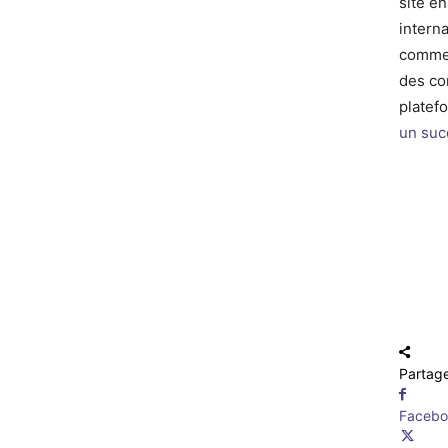
site e
interna
commen
des co
platef
un suc
Partag
Faceb