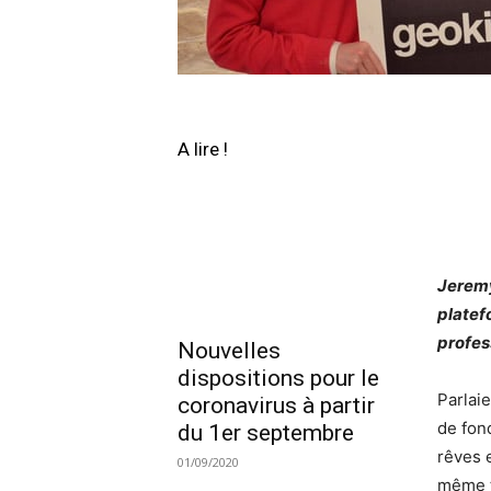
A lire !
Jeremy
platef
profes
Nouvelles
dispositions pour le
Parlai
coronavirus à partir
de fond
du 1er septembre
rêves 
01/09/2020
même t