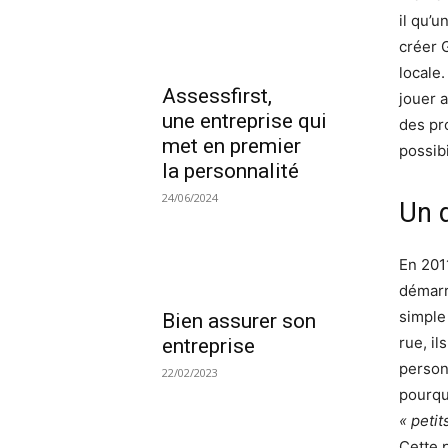
il qu’u
créer 
locale
Assessfirst,
jouer 
une entreprise qui
des pr
met en premier
possibi
la personnalité
24/06/2024
Un 
En 201
démarr
simple
Bien assurer son
rue, i
entreprise
personn
22/02/2023
pourqu
« peti
Cette 