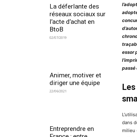
l’adopt
La déferlante des
adopte
réseaux sociaux sur
concur
l’acte d’achat en
d’auto
BtoB
chrono
02/07/2019
traçab
essor 
l’impr
passé 
Animer, motiver et
diriger une équipe
Les
22/06/2021
sma
L’util
dans d
Entreprendre en
milieu
France : entre