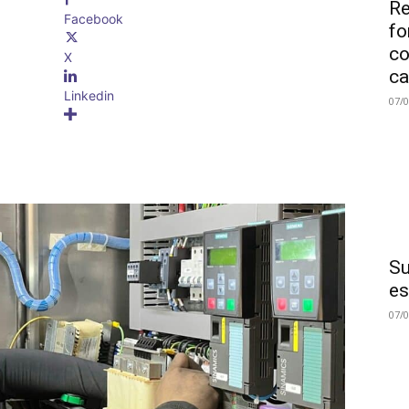
Re
Facebook
fo
co
X
ca
Linkedin
07/
Su
es
07/