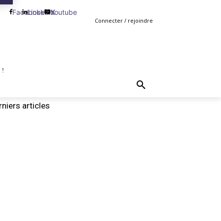
Facebook
Linkedin
Youtube
X
Connecter / rejoindre
 !
TING
GESTION
VENTE
PLUS
MORE
niers articles