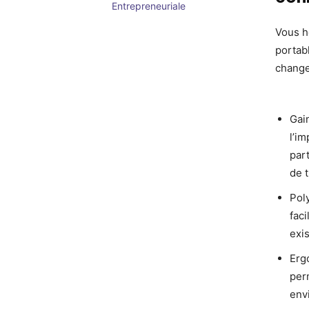
Entrepreneuriale
Vous h
portab
changer
Gai
l’i
par
de t
Poly
faci
exis
Erg
per
env