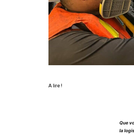
A lire !
Que vo
la log