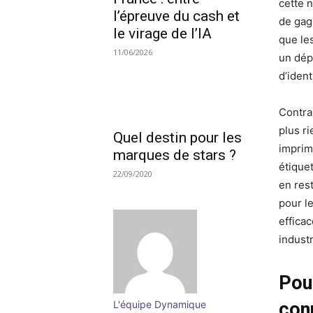
cette 
l’épreuve du cash et
de gag
le virage de l’IA
que le
11/06/2026
un dép
d’ident
Contra
plus r
Quel destin pour les
imprim
marques de stars ?
étiquet
22/09/2020
en res
pour l
effica
industr
Pou
conn
L'équipe Dynamique