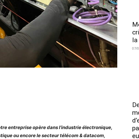
Me
cr
la
07/
De
mo
d’
tre entreprise opère dans l’industrie électronique,
pa
eu
istique ou encore le secteur télécom & datacom,