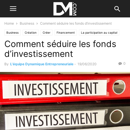
Home
Business
Comment séduire les fonds d’investissement
Business
Création
Créer
Financement
La participation au capital
Comment séduire les fonds
d’investissement
0
By
L'équipe Dynamique Entrepreneuriale
-
19/06/2020