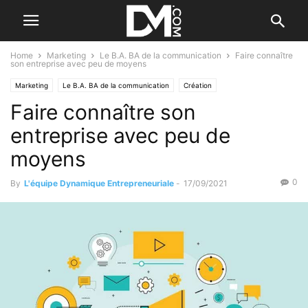
Home
Marketing
Le B.A. BA de la communication
Faire connaître
son entreprise avec peu de moyens
Marketing
Le B.A. BA de la communication
Création
Faire connaître son
Se former / Se faire accompagner
entreprise avec peu de
moyens
0
By
L'équipe Dynamique Entrepreneuriale
-
17/09/2021