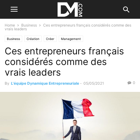
Home
Business
Ces entrepreneurs français considérés comme des
vrais leaders
Business
Création
Créer
Management
Ces entrepreneurs français
Les qualités de l'entrepreneur
considérés comme des
vrais leaders
0
By
L'équipe Dynamique Entrepreneuriale
-
05/05/2021