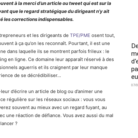
uvent à la merci d’un article ou tweet qui est sur la
avant que le regard stratégique du dirigeant n’y ait
é les corrections indispensables.
trepreneurs et les dirigeants de
TPE/PME
osent tout,
ouvent à ça qu’on les reconnaît. Pourtant, il est une
De
ine dans laquelle ils se montrent parfois frileux : le
mo
ing en ligne. Ce domaine leur apparaît réservé à des
d’
sionnels aguerris et ils craignent par leur manque
pa
rience de se décrédibiliser…
eu
07/
leur d’écrire un article de blog ou d’animer une
ce régulière sur les réseaux sociaux : vous vous
verez souvent au mieux avec un regard fuyant, au
vec une réaction de défiance. Vous avez aussi du mal
 lancer ?