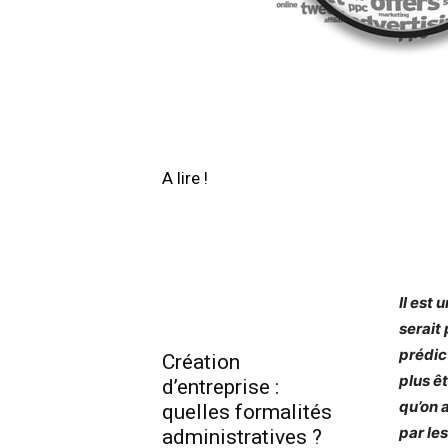
A lire !
Il est 
serait 
prédic
Création
plus ê
d’entreprise :
qu’on 
quelles formalités
par le
administratives ?