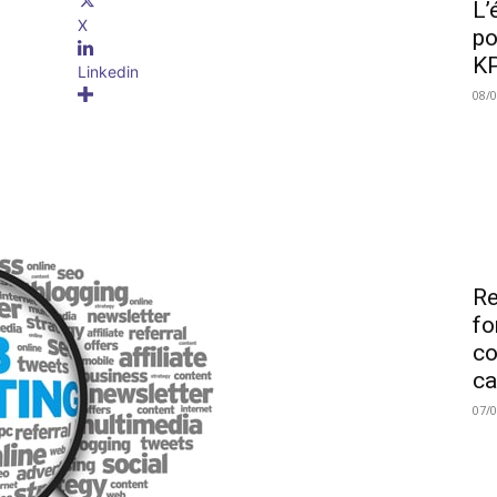
L’
X
po
KP
Linkedin
08/
Re
fo
co
ca
07/