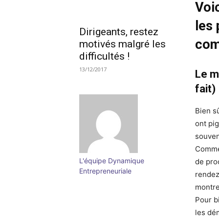
Voi
les 
Dirigeants, restez
com
motivés malgré les
difficultés !
13/12/2017
Le m
fait)
Bien s
ont pi
souvent
Comme 
L'équipe Dynamique
de pro
Entrepreneuriale
rendez
montre
Pour b
les dé