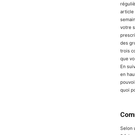
réguli
articl
semain
votre 
prescr
des gr
trois 
que vo
En sui
en hau
pouvoi
quoi po
Comm
Selon 