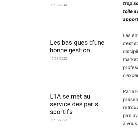
trop so
08/12/2014
toile 
apport
Les en
Les basiques d’une
c’est s
bonne gestion
discipl
10/08/2022
market
profes
d’expé
Parlez-
L’IA se met au
présen
service des paris
retrou
sportifs
pire a
31/05/2023
à vous