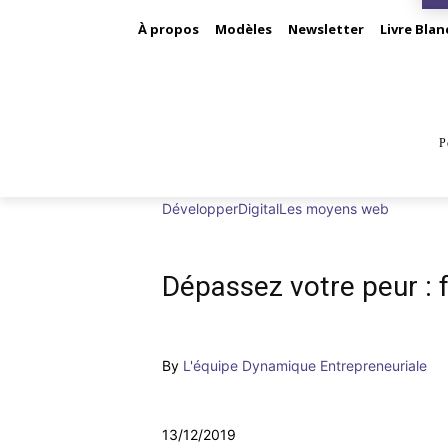
À propos
Modèles
Newsletter
Livre Blan
P
BUS
Développer
Digital
Les moyens web
Dépassez votre peur : f
By
L'équipe Dynamique Entrepreneuriale
13/12/2019