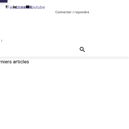
Facebook
Linkedin
Youtube
X
Connecter / rejoindre
 !
TING
GESTION
VENTE
PLUS
MORE
niers articles