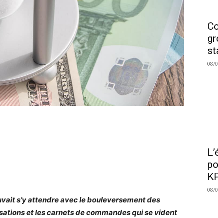
Co
gr
st
08/
L’
po
KP
08/
vait s’y attendre
avec le bouleversement d
es
sations et les carnets de commandes qui se vident