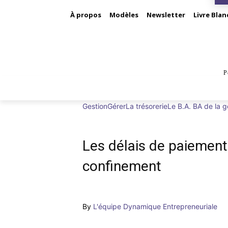
À propos
Modèles
Newsletter
Livre Blan
P
BUS
Gestion
Gérer
La trésorerie
Le B.A. BA de la g
Les délais de paiement
confinement
By
L'équipe Dynamique Entrepreneuriale