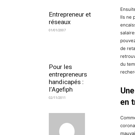
Ensuit
Entrepreneur et
Ils ne
réseaux
encais
01/01/2007
salaire
pouvez
de reta
retrou
du tem
Pour les
recherc
entrepreneurs
handicapés :
Une
l’Agefiph
02/11/2011
en t
Comme 
corona
mauvai