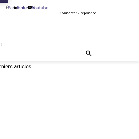
Facebook
Linkedin
Youtube
X
Connecter / rejoindre
 !
TING
GESTION
VENTE
PLUS
MORE
niers articles