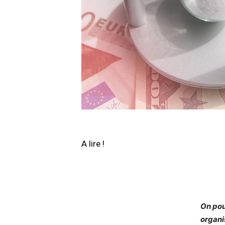
A lire !
On pou
organi