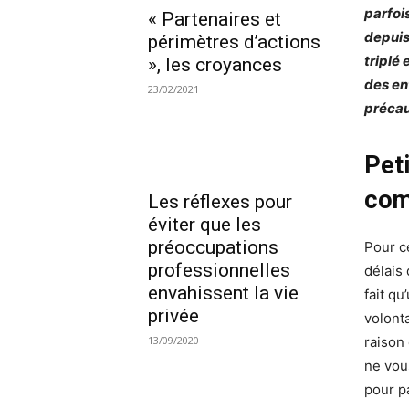
parfoi
« Partenaires et
depuis
périmètres d’actions
triplé 
», les croyances
des en
23/02/2021
précau
Peti
com
Les réflexes pour
éviter que les
préoccupations
Pour c
professionnelles
délais 
envahissent la vie
fait qu
privée
volonta
raison
13/09/2020
ne vou
pour p