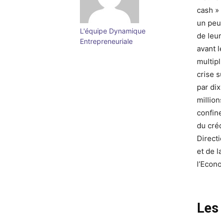
cash »
un peu
L'équipe Dynamique
de leur
Entrepreneuriale
avant 
multipl
crise 
par dix
millio
confin
du créd
Direct
et de 
l’Econo
Les