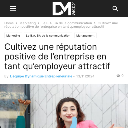
Home
Marketing
Le B.A. BA de la communication
Cultivez une
réputation positive de l’entreprise en tant qu’employeur attractif
Marketing
Le B.A. BA de la communication
Management
Cultivez une réputation
Le B.A. BA des RH
positive de l’entreprise en
tant qu’employeur attractif
0
By
L'équipe Dynamique Entrepreneuriale
-
13/11/2024