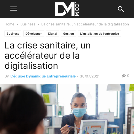
Home
Business
La crise sanitaire, un accélérateur de la digitalisation
Business
Développer
Digital
Gestion
L’installation de l'entreprise
La crise sanitaire, un
Créer
Les sociétés
accélérateur de la
digitalisation
0
By
L'équipe Dynamique Entrepreneuriale
-
30/07/2021