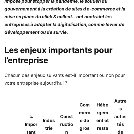
imposé pour stopper la pandémie, le soutien du
gouvernement à la création de sites d’e-commerce et la
mise en place du click & collect… ont contraint les
entreprises à adopter la digitalisation, comme levier de
développement ou de survie.
Les enjeux importants pour
l’entreprise
Chacun des enjeux suivants est-il important ou non pour
votre entreprise aujourd’hui ?
Autre
Com
Hébe
s
merc
rgem
%
Const
activi
Indus
e de
ent et
Impor
ructio
tés
trie
gros
resta
tant
n
de