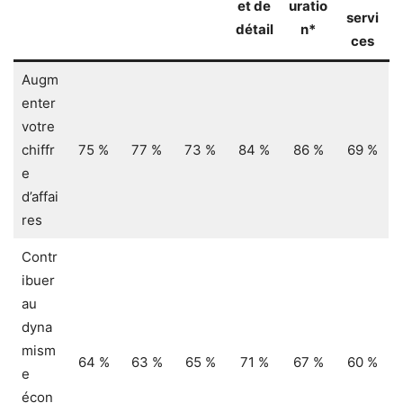
et de
uratio
servi
détail
n*
ces
Augm
enter
votre
chiffr
75 %
77 %
73 %
84 %
86 %
69 %
e
d’affai
res
Contr
ibuer
au
dyna
mism
64 %
63 %
65 %
71 %
67 %
60 %
e
écon