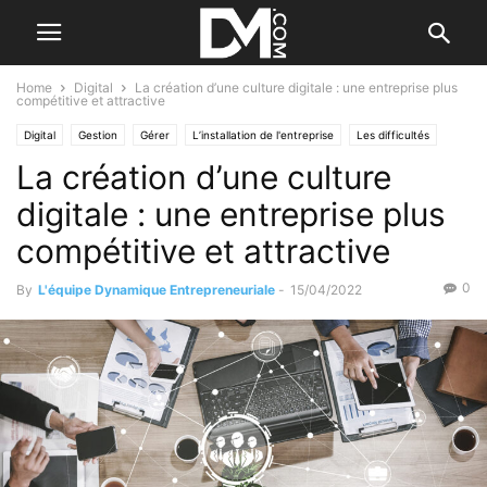
Home
Digital
La création d’une culture digitale : une entreprise plus
compétitive et attractive
Digital
Gestion
Gérer
L’installation de l'entreprise
Les difficultés
La création d’une culture
Management
digitale : une entreprise plus
compétitive et attractive
0
By
L'équipe Dynamique Entrepreneuriale
-
15/04/2022