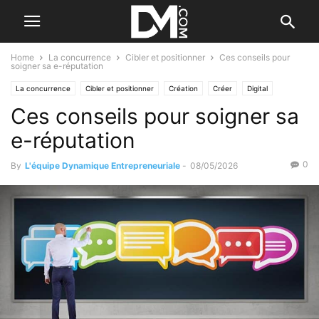
Home
La concurrence
Cibler et positionner
Ces conseils pour
soigner sa e-réputation
La concurrence
Cibler et positionner
Création
Créer
Digital
Ces conseils pour soigner sa
e-réputation
0
By
L'équipe Dynamique Entrepreneuriale
-
08/05/2026