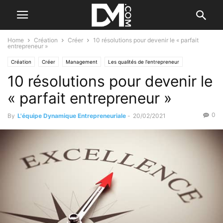
Home
Création
Créer
10 résolutions pour devenir le « parfait
entrepreneur »
Création
Créer
Management
Les qualités de l'entrepreneur
10 résolutions pour devenir le
Personnel
« parfait entrepreneur »
0
By
L'équipe Dynamique Entrepreneuriale
-
20/02/2021