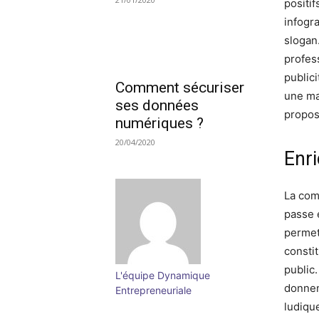
positi
infogr
slogan
profes
public
Comment sécuriser
une ma
ses données
proposa
numériques ?
20/04/2020
Enri
La com
passe 
permet
consti
public.
L'équipe Dynamique
donnen
Entrepreneuriale
ludiqu