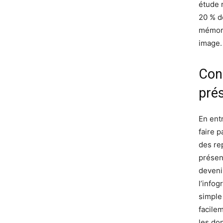
étude 
20 % d
mémori
image.
Con
pré
En ent
faire 
des re
présen
devenir
l’info
simple
facile
les don