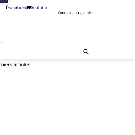
Facebook
Linkedin
Youtube
X
Connecter / rejoindre
 !
TING
GESTION
VENTE
PLUS
MORE
niers articles