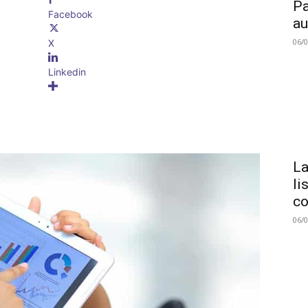
Pa
Facebook
au
06/
X
Linkedin
La
li
co
06/