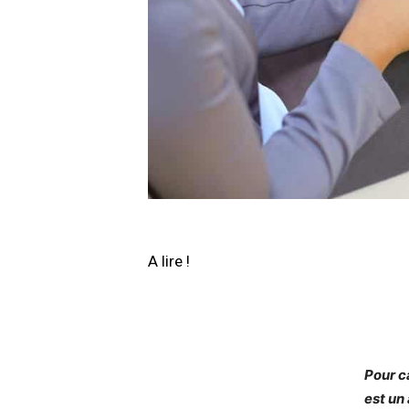
A lire !
Pour ca
est un