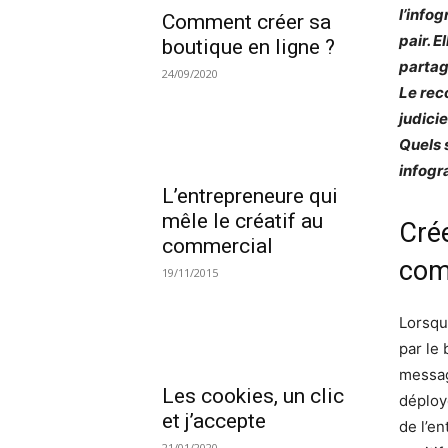
l’info
Comment créer sa
pair. 
boutique en ligne ?
partag
24/09/2020
Le rec
judicie
Quels 
infogr
L’entrepreneure qui
mêle le créatif au
Cré
commercial
com
19/11/2015
Lorsqu
par le 
messag
Les cookies, un clic
déploy
et j’accepte
de l’en
21/01/2020