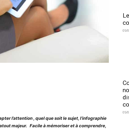
Le
co
05/
C
no
di
co
05/
pter l’attention , quel que soit le sujet, l’infographie
 atout majeur. Facile à mémoriser et à comprendre,