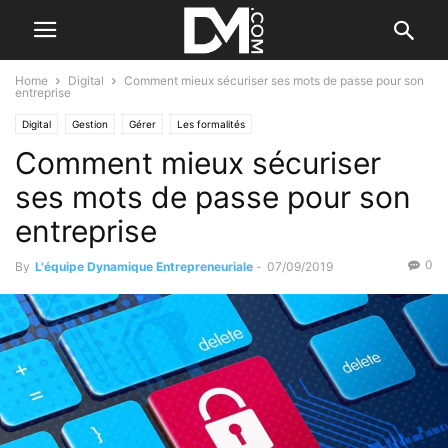
Home
Digital
Comment mieux sécuriser ses mots de passe pour son
entreprise
Digital
Gestion
Gérer
Les formalités
Comment mieux sécuriser
ses mots de passe pour son
entreprise
0
By
L'équipe Dynamique Entrepreneuriale
-
07/09/2019