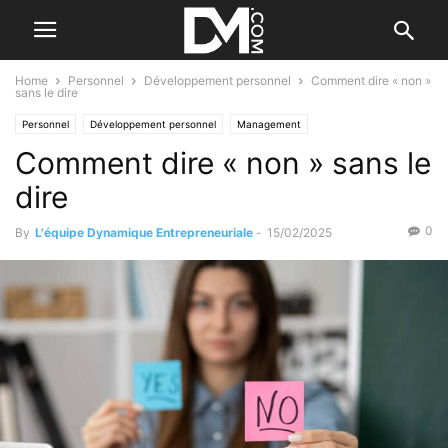
Home
Personnel
Développement personnel
Comment dire « non »
sans le dire
Personnel
Développement personnel
Management
Comment dire « non » sans le
Les qualités de l'entrepreneur
dire
0
By
L'équipe Dynamique Entrepreneuriale
-
15/02/2025